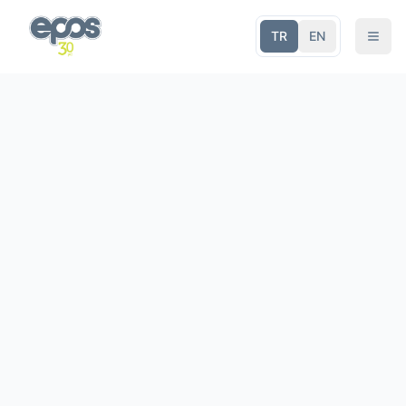
TR
EN