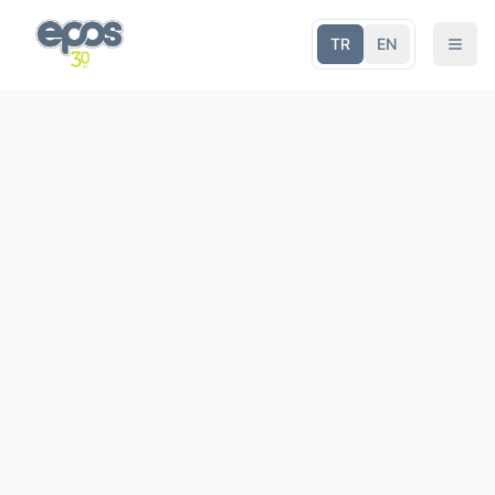
TR
EN