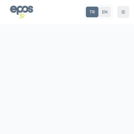
TR
EN