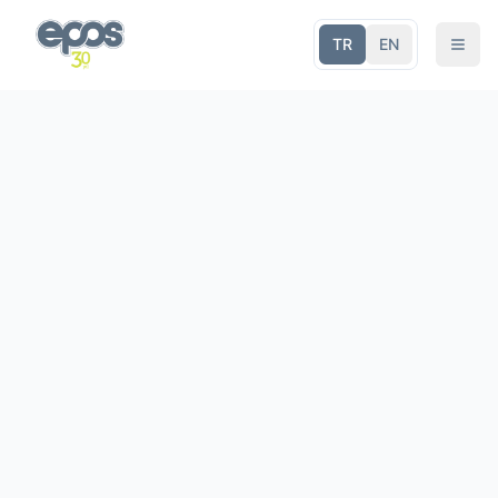
TR
EN