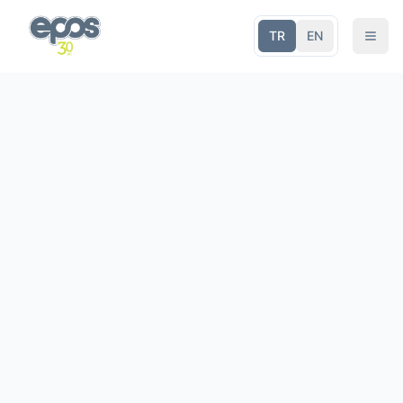
TR
EN