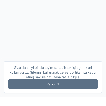
Size daha iyi bir deneyim sunabilmek için çerezleri
kullanıyoruz. Sitemizi kullanarak çerez politikamızı kabul
etmiş sayılırsınız.
Daha fazla bilgi al
Kabul Et