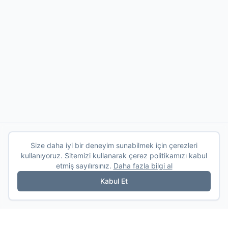
Size daha iyi bir deneyim sunabilmek için çerezleri
kullanıyoruz. Sitemizi kullanarak çerez politikamızı kabul
etmiş sayılırsınız.
Daha fazla bilgi al
Kabul Et