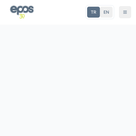
TR
EN